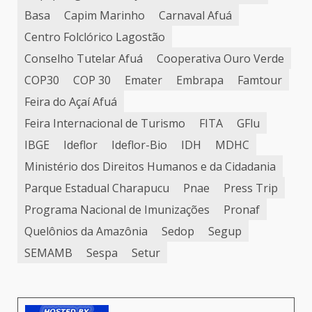
Basa
Capim Marinho
Carnaval Afuá
Centro Folclórico Lagostão
Conselho Tutelar Afuá
Cooperativa Ouro Verde
COP30
COP 30
Emater
Embrapa
Famtour
Feira do Açaí Afuá
Feira Internacional de Turismo
FITA
GFlu
IBGE
Ideflor
Ideflor-Bio
IDH
MDHC
Ministério dos Direitos Humanos e da Cidadania
Parque Estadual Charapucu
Pnae
Press Trip
Programa Nacional de Imunizações
Pronaf
Quelônios da Amazônia
Sedop
Segup
SEMAMB
Sespa
Setur