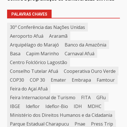
PALAVRAS CHAVES
30ª Conferência das Nações Unidas
Aeroporto Afuá
Araramã
Arquipélago do Marajó
Banco da Amazônia
Basa
Capim Marinho
Carnaval Afuá
Centro Folclórico Lagostão
Conselho Tutelar Afuá
Cooperativa Ouro Verde
COP30
COP 30
Emater
Embrapa
Famtour
Feira do Açaí Afuá
Feira Internacional de Turismo
FITA
GFlu
IBGE
Ideflor
Ideflor-Bio
IDH
MDHC
Ministério dos Direitos Humanos e da Cidadania
Parque Estadual Charapucu
Pnae
Press Trip