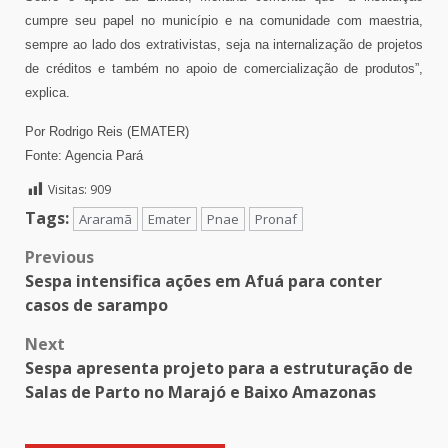
cumpre seu papel no município e na comunidade com maestria,
sempre ao lado dos extrativistas, seja na internalização de projetos
de créditos e também no apoio de comercialização de produtos”,
explica.
Por Rodrigo Reis (EMATER)
Fonte: Agencia Pará
Visitas:
909
Tags:
Araramã
Emater
Pnae
Pronaf
Post
Previous
Sespa intensifica ações em Afuá para conter
navigation
casos de sarampo
Next
Sespa apresenta projeto para a estruturação de
Salas de Parto no Marajó e Baixo Amazonas