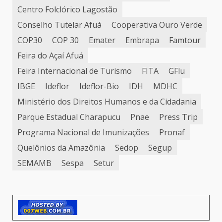
Centro Folclórico Lagostão
Conselho Tutelar Afuá
Cooperativa Ouro Verde
COP30
COP 30
Emater
Embrapa
Famtour
Feira do Açaí Afuá
Feira Internacional de Turismo
FITA
GFlu
IBGE
Ideflor
Ideflor-Bio
IDH
MDHC
Ministério dos Direitos Humanos e da Cidadania
Parque Estadual Charapucu
Pnae
Press Trip
Programa Nacional de Imunizações
Pronaf
Quelônios da Amazônia
Sedop
Segup
SEMAMB
Sespa
Setur