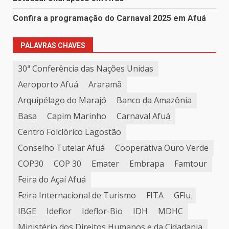
Confira a programação do Carnaval 2025 em Afuá
PALAVRAS CHAVES
30ª Conferência das Nações Unidas
Aeroporto Afuá
Araramã
Arquipélago do Marajó
Banco da Amazônia
Basa
Capim Marinho
Carnaval Afuá
Centro Folclórico Lagostão
Conselho Tutelar Afuá
Cooperativa Ouro Verde
COP30
COP 30
Emater
Embrapa
Famtour
Feira do Açaí Afuá
Feira Internacional de Turismo
FITA
GFlu
IBGE
Ideflor
Ideflor-Bio
IDH
MDHC
Ministério dos Direitos Humanos e da Cidadania