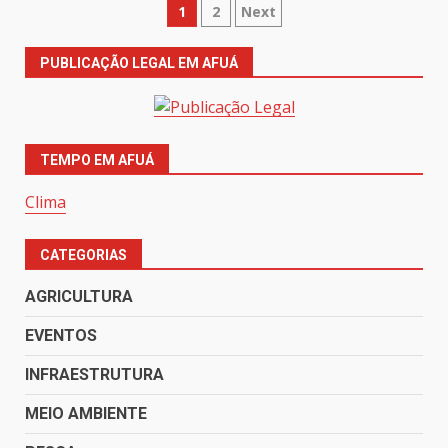
Paginação
1
2
Next
de
PUBLICAÇÃO LEGAL EM AFUÁ
posts
TEMPO EM AFUÁ
Clima
CATEGORIAS
AGRICULTURA
EVENTOS
INFRAESTRUTURA
MEIO AMBIENTE