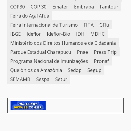
COP30
COP 30
Emater
Embrapa
Famtour
Feira do Açaí Afuá
Feira Internacional de Turismo
FITA
GFlu
IBGE
Ideflor
Ideflor-Bio
IDH
MDHC
Ministério dos Direitos Humanos e da Cidadania
Parque Estadual Charapucu
Pnae
Press Trip
Programa Nacional de Imunizações
Pronaf
Quelônios da Amazônia
Sedop
Segup
SEMAMB
Sespa
Setur