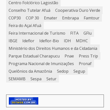
Centro Folclórico Lagostão
Conselho Tutelar Afuá
Cooperativa Ouro Verde
COP30
COP 30
Emater
Embrapa
Famtour
Feira do Açaí Afuá
Feira Internacional de Turismo
FITA
GFlu
IBGE
Ideflor
Ideflor-Bio
IDH
MDHC
Ministério dos Direitos Humanos e da Cidadania
Parque Estadual Charapucu
Pnae
Press Trip
Programa Nacional de Imunizações
Pronaf
Quelônios da Amazônia
Sedop
Segup
SEMAMB
Sespa
Setur