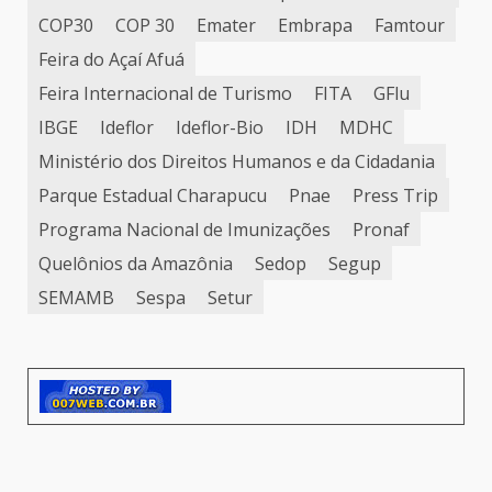
COP30
COP 30
Emater
Embrapa
Famtour
Feira do Açaí Afuá
Feira Internacional de Turismo
FITA
GFlu
IBGE
Ideflor
Ideflor-Bio
IDH
MDHC
Ministério dos Direitos Humanos e da Cidadania
Parque Estadual Charapucu
Pnae
Press Trip
Programa Nacional de Imunizações
Pronaf
Quelônios da Amazônia
Sedop
Segup
SEMAMB
Sespa
Setur