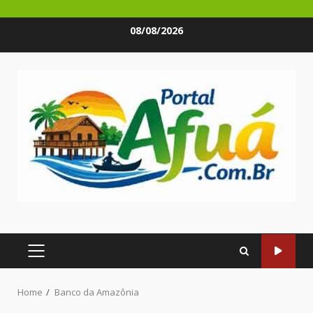
Skip
08/08/2026
to
content
PRIMARY
MENU
Home
Banco da Amazônia