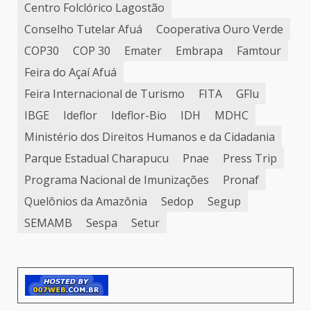
Centro Folclórico Lagostão
Conselho Tutelar Afuá
Cooperativa Ouro Verde
COP30
COP 30
Emater
Embrapa
Famtour
Feira do Açaí Afuá
Feira Internacional de Turismo
FITA
GFlu
IBGE
Ideflor
Ideflor-Bio
IDH
MDHC
Ministério dos Direitos Humanos e da Cidadania
Parque Estadual Charapucu
Pnae
Press Trip
Programa Nacional de Imunizações
Pronaf
Quelônios da Amazônia
Sedop
Segup
SEMAMB
Sespa
Setur