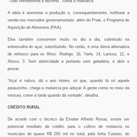
“Tudo vermelhinha e docinha”, conta a matriarca.
A ideia é aumentar a produção e, consequentemente, melhorar a
venda nos mercados governamentais: além do Pnae, o Programa de
Aquisição de Alimentos (PAA).
Eles também consomem muito no dia a dia, sobretudo na
entressafra do açaí, substituindo. No verão, é uma ótima alternativa
de refresco para os filhos: Rodrigo, 16, Yarle, 14, Larissa, 12, e
Alisso, 3. Sem eletricidade e portanto sem geladeira, é abrir e
provar.
“Açaí é nativo, dá o ano inteiro, só que, quando tá só aquele
parauzinho, chega a melancia pra adoçar. A gente come no meio da
mistura, come à tarde quando dá vontade”, detalha.
CRÉDITO RURAL
De acordo com o técnico da Emater Alfredo Rosas, existe um
potencial imediato de crédito para o cultivo de melancia no
município de quase R$ 200 mil no total, pela linha Custeio, do