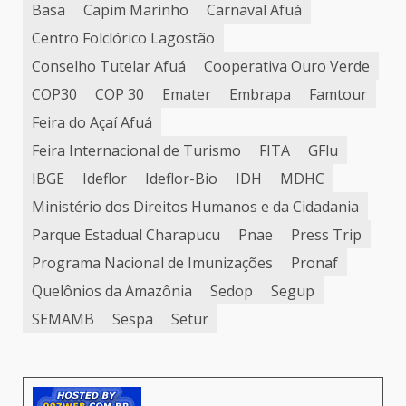
Basa
Capim Marinho
Carnaval Afuá
Centro Folclórico Lagostão
Conselho Tutelar Afuá
Cooperativa Ouro Verde
COP30
COP 30
Emater
Embrapa
Famtour
Feira do Açaí Afuá
Feira Internacional de Turismo
FITA
GFlu
IBGE
Ideflor
Ideflor-Bio
IDH
MDHC
Ministério dos Direitos Humanos e da Cidadania
Parque Estadual Charapucu
Pnae
Press Trip
Programa Nacional de Imunizações
Pronaf
Quelônios da Amazônia
Sedop
Segup
SEMAMB
Sespa
Setur