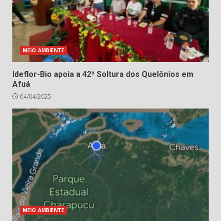
MEIO AMBIENTE
Ideflor-Bio apoia a 42ª Soltura dos Quelônios em
Afuá
04/04/2025
MEIO AMBIENTE