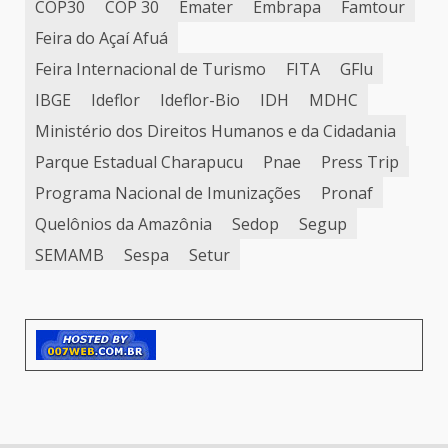
COP30
COP 30
Emater
Embrapa
Famtour
Feira do Açaí Afuá
Feira Internacional de Turismo
FITA
GFlu
IBGE
Ideflor
Ideflor-Bio
IDH
MDHC
Ministério dos Direitos Humanos e da Cidadania
Parque Estadual Charapucu
Pnae
Press Trip
Programa Nacional de Imunizações
Pronaf
Quelônios da Amazônia
Sedop
Segup
SEMAMB
Sespa
Setur