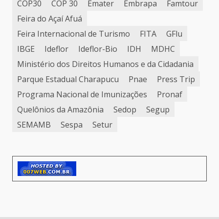
COP30
COP 30
Emater
Embrapa
Famtour
Feira do Açaí Afuá
Feira Internacional de Turismo
FITA
GFlu
IBGE
Ideflor
Ideflor-Bio
IDH
MDHC
Ministério dos Direitos Humanos e da Cidadania
Parque Estadual Charapucu
Pnae
Press Trip
Programa Nacional de Imunizações
Pronaf
Quelônios da Amazônia
Sedop
Segup
SEMAMB
Sespa
Setur