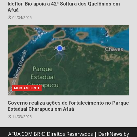
Ideflor-Bio apoia a 42ª Soltura dos Quelônios em
Afuá
04/04/2025
MEIO AMBIENTE
Governo realiza ações de fortalecimento no Parque
Estadual Charapucu em Afuá
14/03/2025
AFUA.COM.BR © Direitos Reservados
|
DarkNews
by