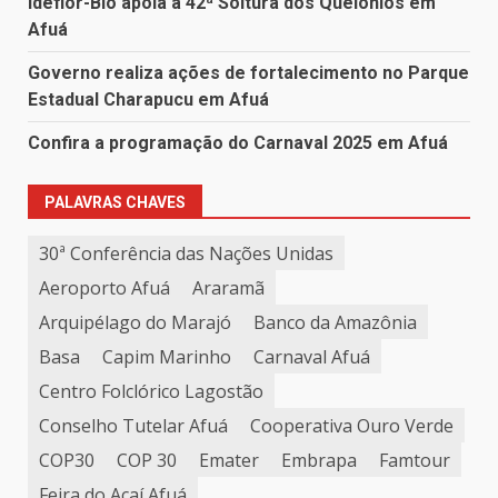
Ideflor-Bio apoia a 42ª Soltura dos Quelônios em
Afuá
Governo realiza ações de fortalecimento no Parque
Estadual Charapucu em Afuá
Confira a programação do Carnaval 2025 em Afuá
PALAVRAS CHAVES
30ª Conferência das Nações Unidas
Aeroporto Afuá
Araramã
Arquipélago do Marajó
Banco da Amazônia
Basa
Capim Marinho
Carnaval Afuá
Centro Folclórico Lagostão
Conselho Tutelar Afuá
Cooperativa Ouro Verde
COP30
COP 30
Emater
Embrapa
Famtour
Feira do Açaí Afuá