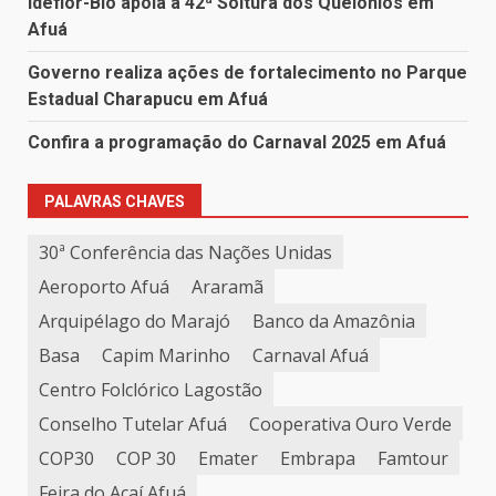
Ideflor-Bio apoia a 42ª Soltura dos Quelônios em
Afuá
Governo realiza ações de fortalecimento no Parque
Estadual Charapucu em Afuá
Confira a programação do Carnaval 2025 em Afuá
PALAVRAS CHAVES
30ª Conferência das Nações Unidas
Aeroporto Afuá
Araramã
Arquipélago do Marajó
Banco da Amazônia
Basa
Capim Marinho
Carnaval Afuá
Centro Folclórico Lagostão
Conselho Tutelar Afuá
Cooperativa Ouro Verde
COP30
COP 30
Emater
Embrapa
Famtour
Feira do Açaí Afuá