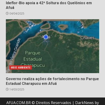
Ideflor-Bio apoia a 42ª Soltura dos Quelônios em
Afuá
04/04/2025
MEIO AMBIENTE
Governo realiza ações de fortalecimento no Parque
Estadual Charapucu em Afuá
14/03/2025
AFUA.COM.BR © Direitos Reservados
|
DarkNews
by