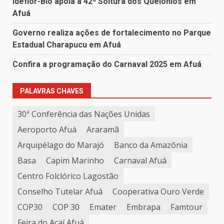
Ideflor-Bio apoia a 42ª Soltura dos Quelônios em
Afuá
Governo realiza ações de fortalecimento no Parque
Estadual Charapucu em Afuá
Confira a programação do Carnaval 2025 em Afuá
PALAVRAS CHAVES
30ª Conferência das Nações Unidas
Aeroporto Afuá
Araramã
Arquipélago do Marajó
Banco da Amazônia
Basa
Capim Marinho
Carnaval Afuá
Centro Folclórico Lagostão
Conselho Tutelar Afuá
Cooperativa Ouro Verde
COP30
COP 30
Emater
Embrapa
Famtour
Feira do Açaí Afuá