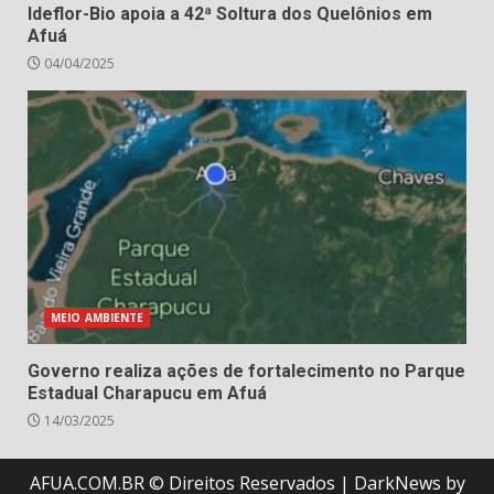
Ideflor-Bio apoia a 42ª Soltura dos Quelônios em
Afuá
04/04/2025
MEIO AMBIENTE
Governo realiza ações de fortalecimento no Parque
Estadual Charapucu em Afuá
14/03/2025
AFUA.COM.BR © Direitos Reservados
|
DarkNews
by