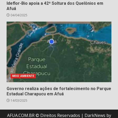
Ideflor-Bio apoia a 42ª Soltura dos Quelônios em
Afuá
04/04/2025
MEIO AMBIENTE
Governo realiza ações de fortalecimento no Parque
Estadual Charapucu em Afuá
14/03/2025
AFUA.COM.BR © Direitos Reservados
|
DarkNews
by