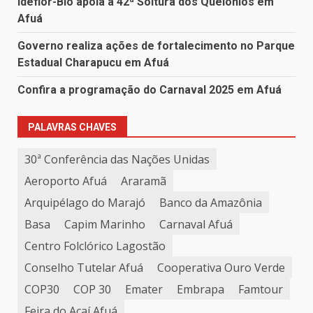
Ideflor-Bio apoia a 42ª Soltura dos Quelônios em
Afuá
Governo realiza ações de fortalecimento no Parque
Estadual Charapucu em Afuá
Confira a programação do Carnaval 2025 em Afuá
PALAVRAS CHAVES
30ª Conferência das Nações Unidas
Aeroporto Afuá
Araramã
Arquipélago do Marajó
Banco da Amazônia
Basa
Capim Marinho
Carnaval Afuá
Centro Folclórico Lagostão
Conselho Tutelar Afuá
Cooperativa Ouro Verde
COP30
COP 30
Emater
Embrapa
Famtour
Feira do Açaí Afuá