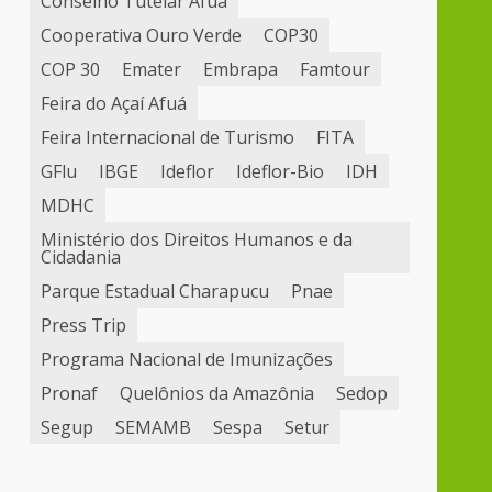
Conselho Tutelar Afuá
Cooperativa Ouro Verde
COP30
COP 30
Emater
Embrapa
Famtour
Feira do Açaí Afuá
Feira Internacional de Turismo
FITA
GFlu
IBGE
Ideflor
Ideflor-Bio
IDH
MDHC
Ministério dos Direitos Humanos e da
Cidadania
Parque Estadual Charapucu
Pnae
Press Trip
Programa Nacional de Imunizações
Pronaf
Quelônios da Amazônia
Sedop
Segup
SEMAMB
Sespa
Setur