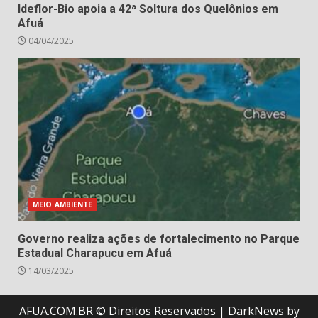
Ideflor-Bio apoia a 42ª Soltura dos Quelônios em
Afuá
04/04/2025
MEIO AMBIENTE
Governo realiza ações de fortalecimento no Parque
Estadual Charapucu em Afuá
14/03/2025
AFUA.COM.BR © Direitos Reservados
|
DarkNews
by