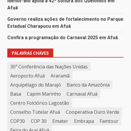
Ideflor-Bio apoia a 42ª Soltura dos Quelônios em
Afuá
Governo realiza ações de fortalecimento no Parque
Estadual Charapucu em Afuá
Confira a programação do Carnaval 2025 em Afuá
PALAVRAS CHAVES
30ª Conferência das Nações Unidas
Aeroporto Afuá
Araramã
Arquipélago do Marajó
Banco da Amazônia
Basa
Capim Marinho
Carnaval Afuá
Centro Folclórico Lagostão
Conselho Tutelar Afuá
Cooperativa Ouro Verde
COP30
COP 30
Emater
Embrapa
Famtour
Feira do Açaí Afuá