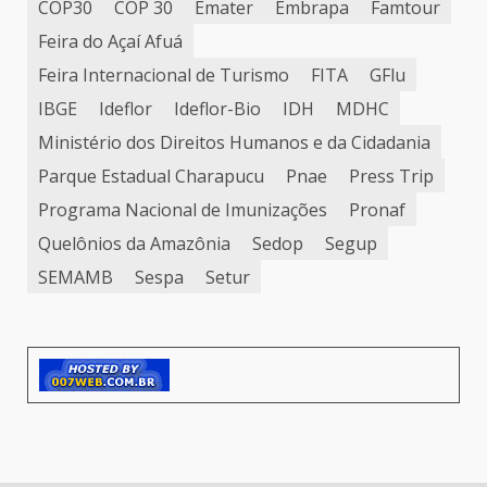
COP30
COP 30
Emater
Embrapa
Famtour
Feira do Açaí Afuá
Feira Internacional de Turismo
FITA
GFlu
IBGE
Ideflor
Ideflor-Bio
IDH
MDHC
Ministério dos Direitos Humanos e da Cidadania
Parque Estadual Charapucu
Pnae
Press Trip
Programa Nacional de Imunizações
Pronaf
Quelônios da Amazônia
Sedop
Segup
SEMAMB
Sespa
Setur