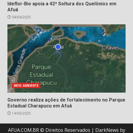
Ideflor-Bio apoia a 42ª Soltura dos Quelônios em
Afuá
04/04/2025
MEIO AMBIENTE
Governo realiza ações de fortalecimento no Parque
Estadual Charapucu em Afuá
14/03/2025
AFUA.COM.BR © Direitos Reservados
|
DarkNews
by