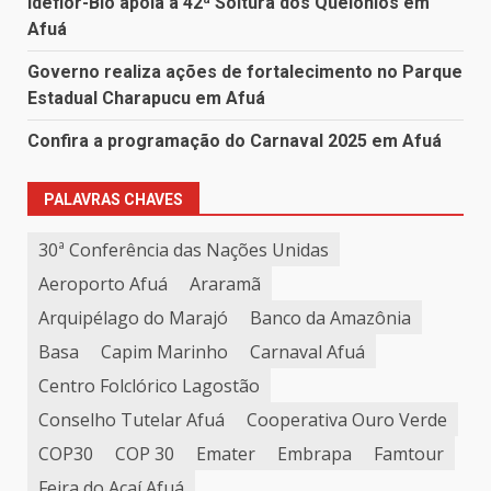
Ideflor-Bio apoia a 42ª Soltura dos Quelônios em
Afuá
Governo realiza ações de fortalecimento no Parque
Estadual Charapucu em Afuá
Confira a programação do Carnaval 2025 em Afuá
PALAVRAS CHAVES
30ª Conferência das Nações Unidas
Aeroporto Afuá
Araramã
Arquipélago do Marajó
Banco da Amazônia
Basa
Capim Marinho
Carnaval Afuá
Centro Folclórico Lagostão
Conselho Tutelar Afuá
Cooperativa Ouro Verde
COP30
COP 30
Emater
Embrapa
Famtour
Feira do Açaí Afuá