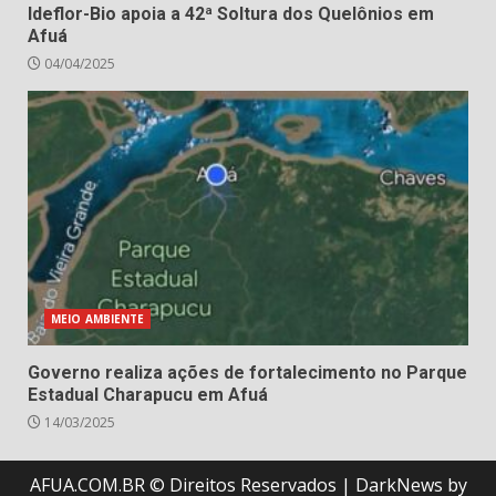
Ideflor-Bio apoia a 42ª Soltura dos Quelônios em
Afuá
04/04/2025
MEIO AMBIENTE
Governo realiza ações de fortalecimento no Parque
Estadual Charapucu em Afuá
14/03/2025
AFUA.COM.BR © Direitos Reservados
|
DarkNews
by