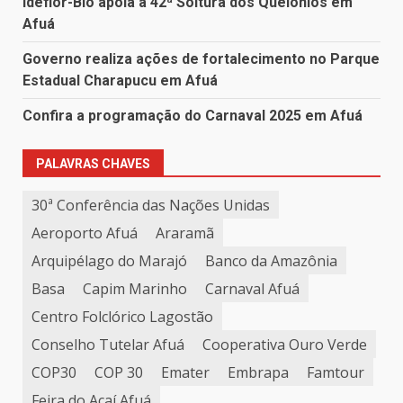
Ideflor-Bio apoia a 42ª Soltura dos Quelônios em
Afuá
Governo realiza ações de fortalecimento no Parque
Estadual Charapucu em Afuá
Confira a programação do Carnaval 2025 em Afuá
PALAVRAS CHAVES
30ª Conferência das Nações Unidas
Aeroporto Afuá
Araramã
Arquipélago do Marajó
Banco da Amazônia
Basa
Capim Marinho
Carnaval Afuá
Centro Folclórico Lagostão
Conselho Tutelar Afuá
Cooperativa Ouro Verde
COP30
COP 30
Emater
Embrapa
Famtour
Feira do Açaí Afuá