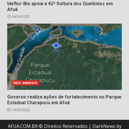
Ideflor-Bio apoia a 42ª Soltura dos Quelônios em
Afuá
04/04/2025
MEIO AMBIENTE
Governo realiza ações de fortalecimento no Parque
Estadual Charapucu em Afuá
14/03/2025
AFUA.COM.BR © Direitos Reservados
|
DarkNews
by