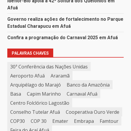
Ideflor-Bio apoia a 42ª Soltura dos Quelônios em
Afuá
Governo realiza ações de fortalecimento no Parque
Estadual Charapucu em Afuá
Confira a programação do Carnaval 2025 em Afuá
PALAVRAS CHAVES
30ª Conferência das Nações Unidas
Aeroporto Afuá
Araramã
Arquipélago do Marajó
Banco da Amazônia
Basa
Capim Marinho
Carnaval Afuá
Centro Folclórico Lagostão
Conselho Tutelar Afuá
Cooperativa Ouro Verde
COP30
COP 30
Emater
Embrapa
Famtour
Feira do Açaí Afuá