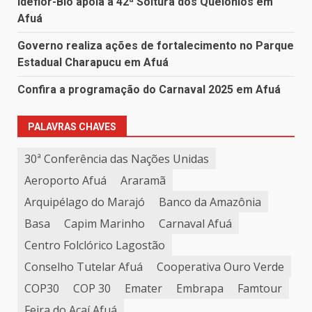
Ideflor-Bio apoia a 42ª Soltura dos Quelônios em
Afuá
Governo realiza ações de fortalecimento no Parque
Estadual Charapucu em Afuá
Confira a programação do Carnaval 2025 em Afuá
PALAVRAS CHAVES
30ª Conferência das Nações Unidas
Aeroporto Afuá
Araramã
Arquipélago do Marajó
Banco da Amazônia
Basa
Capim Marinho
Carnaval Afuá
Centro Folclórico Lagostão
Conselho Tutelar Afuá
Cooperativa Ouro Verde
COP30
COP 30
Emater
Embrapa
Famtour
Feira do Açaí Afuá