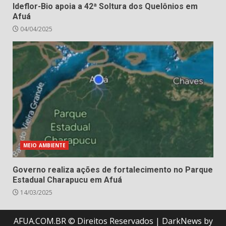
Ideflor-Bio apoia a 42ª Soltura dos Quelônios em
Afuá
04/04/2025
MEIO AMBIENTE
Governo realiza ações de fortalecimento no Parque
Estadual Charapucu em Afuá
14/03/2025
AFUA.COM.BR © Direitos Reservados
|
DarkNews
by