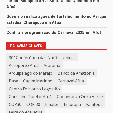
Ideflor-Bio apoia a 42ª Soltura dos Quelônios em
Afuá
Governo realiza ações de fortalecimento no Parque
Estadual Charapucu em Afuá
Confira a programação do Carnaval 2025 em Afuá
PALAVRAS CHAVES
30ª Conferência das Nações Unidas
Aeroporto Afuá
Araramã
Arquipélago do Marajó
Banco da Amazônia
Basa
Capim Marinho
Carnaval Afuá
Centro Folclórico Lagostão
Conselho Tutelar Afuá
Cooperativa Ouro Verde
COP30
COP 30
Emater
Embrapa
Famtour
Feira do Açaí Afuá