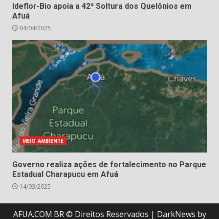
Ideflor-Bio apoia a 42ª Soltura dos Quelônios em
Afuá
04/04/2025
MEIO AMBIENTE
Governo realiza ações de fortalecimento no Parque
Estadual Charapucu em Afuá
14/03/2025
AFUA.COM.BR © Direitos Reservados
|
DarkNews
by