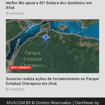
Ideflor-Bio apoia a 42ª Soltura dos Quelônios em
Afuá
04/04/2025
MEIO AMBIENTE
Governo realiza ações de fortalecimento no Parque
Estadual Charapucu em Afuá
14/03/2025
AFUA.COM.BR © Direitos Reservados
|
DarkNews
by