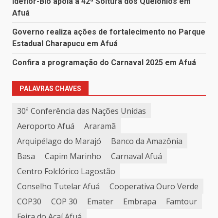
Ideflor-Bio apoia a 42ª Soltura dos Quelônios em
Afuá
Governo realiza ações de fortalecimento no Parque
Estadual Charapucu em Afuá
Confira a programação do Carnaval 2025 em Afuá
PALAVRAS CHAVES
30ª Conferência das Nações Unidas
Aeroporto Afuá
Araramã
Arquipélago do Marajó
Banco da Amazônia
Basa
Capim Marinho
Carnaval Afuá
Centro Folclórico Lagostão
Conselho Tutelar Afuá
Cooperativa Ouro Verde
COP30
COP 30
Emater
Embrapa
Famtour
Feira do Açaí Afuá