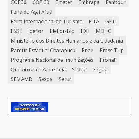
COP30
COP 30
Emater
Embrapa
Famtour
Feira do Açaí Afuá
Feira Internacional de Turismo
FITA
GFlu
IBGE
Ideflor
Ideflor-Bio
IDH
MDHC
Ministério dos Direitos Humanos e da Cidadania
Parque Estadual Charapucu
Pnae
Press Trip
Programa Nacional de Imunizações
Pronaf
Quelônios da Amazônia
Sedop
Segup
SEMAMB
Sespa
Setur